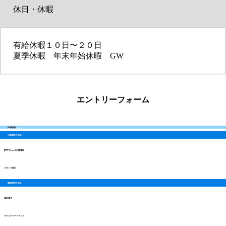
休日・休暇
有給休暇１０日〜２０日
夏季休暇 年末年始休暇 GW
グ
ル
エントリーフォーム
ー
プ
Recruit
採用情報
リ
日建電設を知る
ン
グ
ク
数字でわかる日建電設
ル
グ
ー
スタッフ紹介
ル
プ
ー
職場環境を知る
リ
グ
プ
ン
福利厚生
ル
リ
ク
グ
ー
ン
キャリアロードマップ
ル
プ