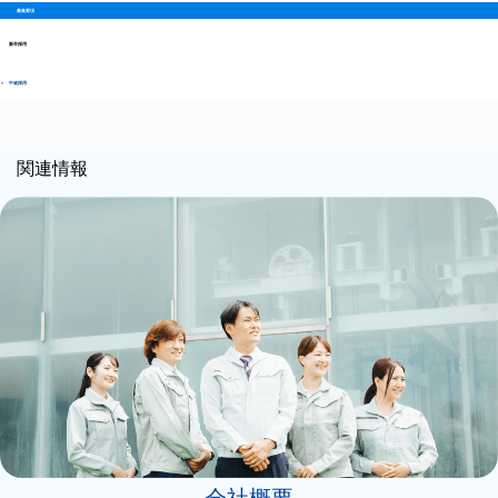
ク
ー
募集要項
リ
グ
プ
ン
新卒採用
ル
リ
ク
ー
ン
＞
中途採用
プ
ク
リ
ン
関連情報
ク