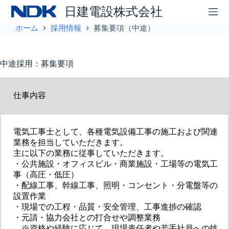
コ
日建電設株式会社
ン
テ
ホーム
採用情報
募集要項（中途）
ン
ツ
へ
中途採用：募集要項
ス
キ
ッ
仕事内容
プ
電気工事士として、各種電気設備工事の施工および関連
業務を担当していただきます。
主に以下の業務に従事していただきます。
・公共施設・オフィスビル・商業施設・工場等の電気工
事（高圧・低圧）
・配線工事、幹線工事、照明・コンセント・分電盤等の
設置作業
・現場での工程・品質・安全管理、工事進捗の確認
・元請・協力会社との打合せや調整業務
※資格や経験に応じて、現場責任者や若手社員への技