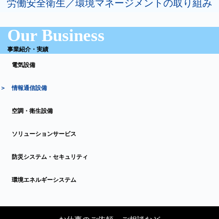
労働安全衛生／環境マネージメントの取り組み
Our Business
事業紹介・実績
グ
電気設備
ル
ー
プ
＞ 情報通信設備
リ
グ
ン
空調・衛生設備
ル
ク
ー
グ
プ
ソリューションサービス
ル
リ
ー
グ
ン
プ
防災システム・セキュリティ
ル
ク
リ
ー
グ
ン
プ
環境エネルギーシステム
ル
ク
リ
ー
ン
プ
ク
リ