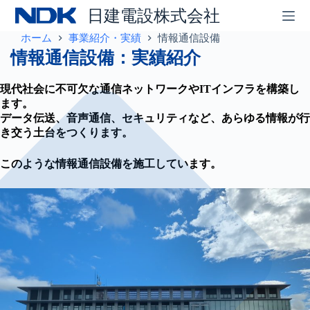
コ
日建電設株式会社
ン
テ
ホーム
事業紹介・実績
情報通信設備
ン
情報通信設備：実績紹介
ツ
へ
現代社会に不可欠な通信ネットワークやITインフラを構築し
ス
ます。
キ
データ伝送、音声通信、セキュリティなど、あらゆる情報が行
ッ
き交う土台をつくります。
プ
このような情報通信設備を施工しています。