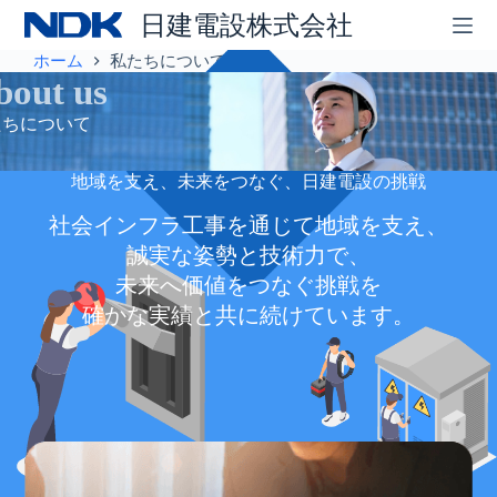
コ
日建電設株式会社
ン
テ
ホーム
私たちについて
ン
bout us
ツ
たちについて
へ
ス
キ
地域を支え、未来をつなぐ、日建電設の挑戦
ッ
プ
社会インフラ工事を通じて地域を支え、
誠実な姿勢と技術力で、
未来へ価値をつなぐ挑戦を
確かな実績と共に続けています。