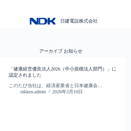
コ
ン
テ
ン
日建電設株式会社
ツ
へ
ス
キ
アーカイブ
お知らせ
ッ
プ
「健康経営優良法人2026（中小規模法人部門）」に
認定されました
このたび当社は、経済産業省と日本健康会…
nikken-admin
2026年3月10日