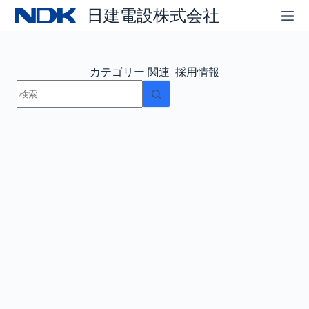
コ
日建電設株式会社
ン
テ
ン
ツ
カテゴリー
関連_採用情報
へ
結
ス
果
キ
な
ッ
し
プ