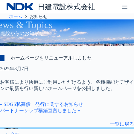
コ
日建電設株式会社
ン
テ
ホーム
お知らせ
ン
ews & Topics
ツ
建電設からのお知らせ
へ
ス
キ
ッ
ホームページをリニューアルしました
プ
2025年8月7日
お客様により快適にご利用いただけるよう、各種機能とデザイ
ンの刷新を行い新しいホームページを公開しました。
« SDGS私募債 発行に関するお知らせ
パートナーシップ構築宣言しました »
一覧に戻る
News&Topics
日建電設からのお知らせ